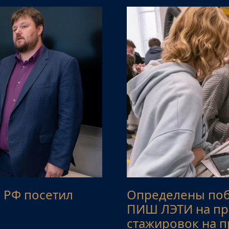
 РФ посетил
Определены поб
ПИШ ЛЭТИ на пр
стажировок на 