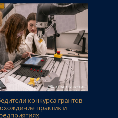
едители конкурса грантов
охождение практик и
предприятиях