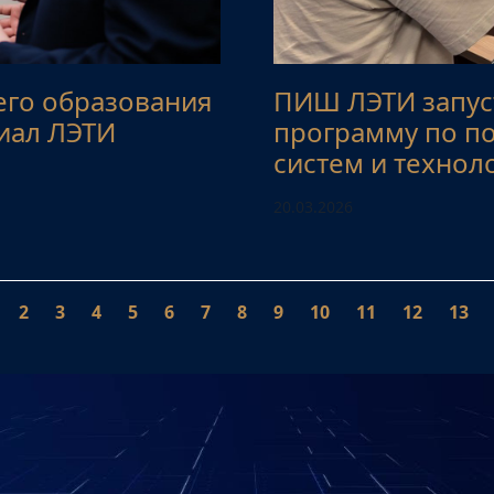
его образования
ПИШ ЛЭТИ запус
иал ЛЭТИ
программу по п
систем и технол
20.03.2026
2
3
4
5
6
7
8
9
10
11
12
13