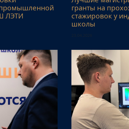
 промышленной
гранты на прохо
Ш ЛЭТИ
стажировок у и
школы
23.04.2026