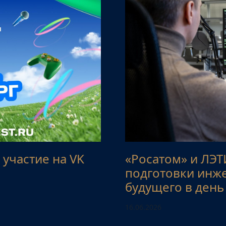
участие на VK
«Росатом» и ЛЭТ
подготовки инж
будущего в день
16.06.2026