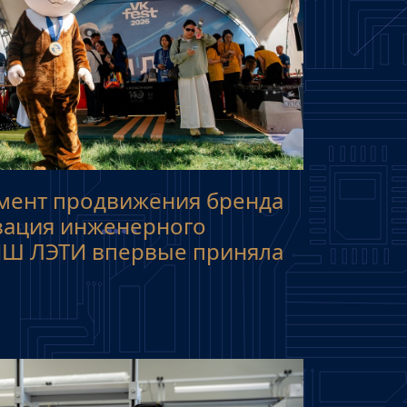
ент продвижения бренда
изация инженерного
ИШ ЛЭТИ впервые приняла