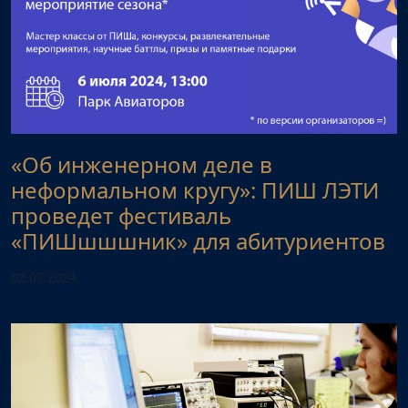
«Об инженерном деле в
неформальном кругу»: ПИШ ЛЭТИ
проведет фестиваль
«ПИШшшшник» для абитуриентов
02.07.2024