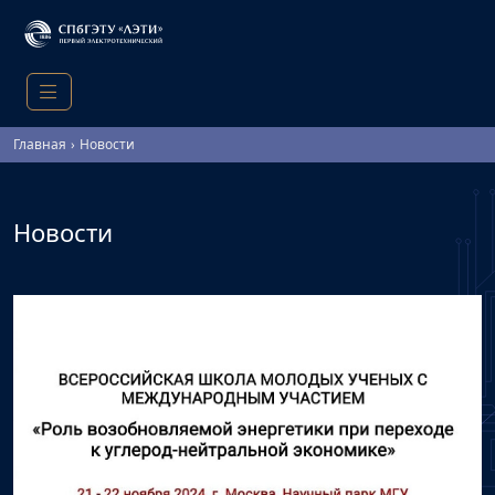
Главная
Новости
Новости