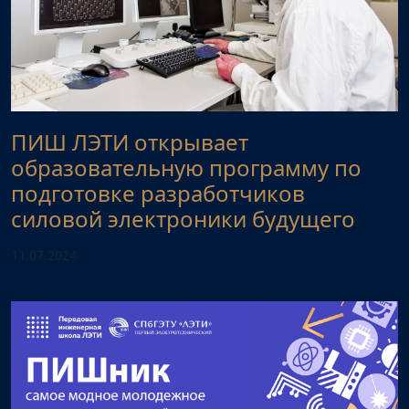
ПИШ ЛЭТИ открывает
образовательную программу по
подготовке разработчиков
силовой электроники будущего
11.07.2024