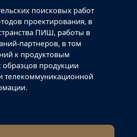
тельских поисковых работ
етодов проектирования, в
странства ПИШ, работы в
аний-партнеров, в том
аний к продуктовым
х образцов продукции
 и телекоммуникационной
рмации.