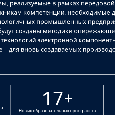
ы, реализуемые в рамках передово
скникам компетенции, необходимые д
хнологичных промышленных предприя
будут созданы методики опережающей
 технологий электронной компонентн
е – для вновь создаваемых производс
17+
го
Новых образовательных пространств