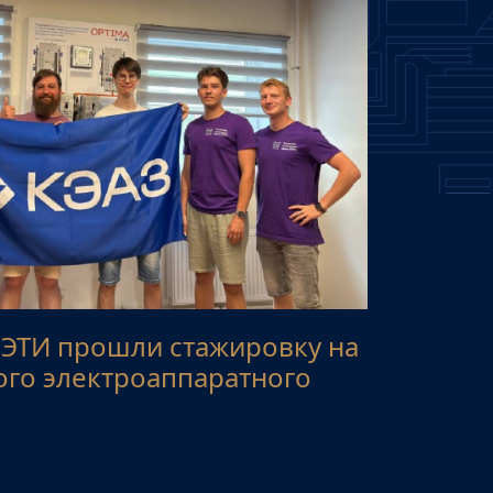
ЭТИ прошли стажировку на
ого электроаппаратного