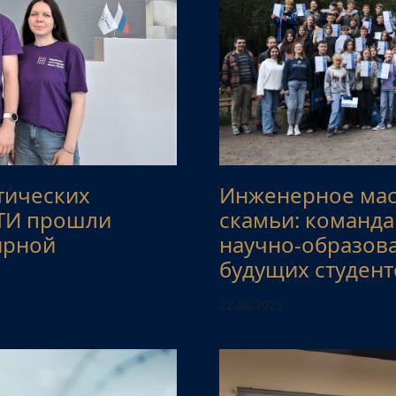
тических
Инженерное мас
ЭТИ прошли
скамьи: команд
ярной
научно-образов
будущих студент
22.08.2025