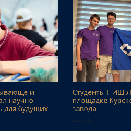
тывающе и
Студенты ПИШ Л
ал научно-
площадке Курск
ь для будущих
завода
28.07.2025