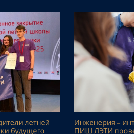
дители летней
Инженерия – инт
ки будущего
ПИШ ЛЭТИ прове