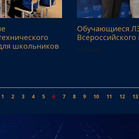
ле
Обучающиеся ЛЭ
технического
Всероссийского
 для школьников
09.06.2025
1
2
3
4
5
6
7
8
9
10
11
12
13