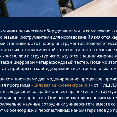
м диагностическим оборудованием для комплексного 
лючевыми инструментами для исследований являются ха
ми станциями. Этот набор инструментов позволяет исс
апах их технологической готовности: как на пластине к
х кристаллов и структур используются специализиров
 также цифровой четырёхзондовый тестер. Помимо этог
ботать приборы на карбиде кремния в экстремальных тем
 компьютерами для моделирования процессов, происх
ская программа
«Силовая микроэлектроника»
от ПИШ ЛЭТ
ят исследования разработанных перспективных структур
иплинарных проектов. Они осваивают диагностику мате
араллельно научные сотрудники университета вместе со
от биосенсорики и перспективных наноматериалов до п