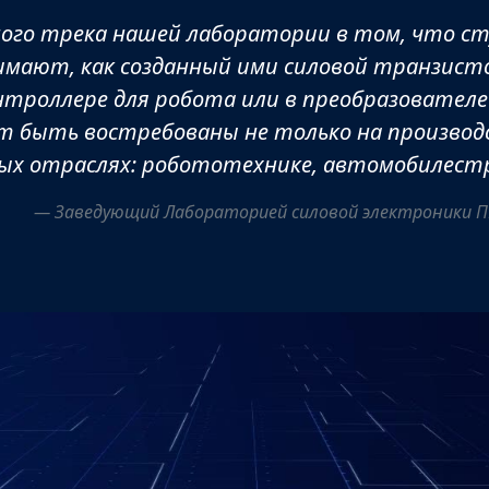
ого трека нашей лаборатории в том, что с
имают, как созданный ими силовой транзисто
нтроллере для робота или в преобразователе
т быть востребованы не только на производс
х отраслях: робототехнике, автомобилестр
Заведующий Лабораторией силовой электроники 