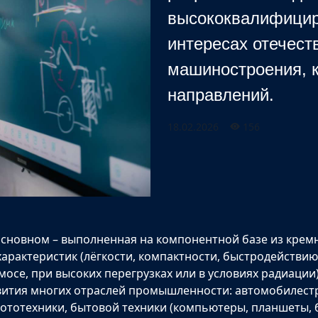
высококвалифицир
интересах отечест
машиностроения, к
направлений.
18.02.2026
156
 основном – выполненная на компонентной базе из кремн
арактеристик (лёгкости, компактности, быстродействию
мосе, при высоких перегрузках или в условиях радиаци
вития многих отраслей промышленности: автомобилестр
ототехники, бытовой техники (компьютеры, планшеты, 