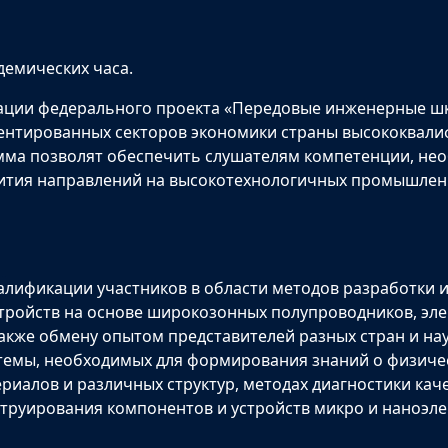
демических часа.
ации федерального проекта «Передовые инженерные шк
ентированных секторов экономики страны высококвал
мма позволят обеспечить слушателям компетенции, нео
вития направлений на высокотехнологичных промышлен
лификации участников в области методов разработки 
устройств на основе широкозонных полупроводников, эл
 также обмену опытом представителей разных стран и н
 темы, необходимых для формирования знаний о физиче
иалов и различных структур, методах диагностики каче
руирования компонентов и устройств микро­ и наноэле