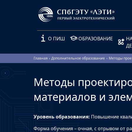
О ПИШ
ОБРАЗОВАНИЕ
Н
Д
Главная
Дополнительное образование
Методы прое
Методы проектиро
материалов и эле
Уровень образования:
Повышение квал
Форма обучения – очная, с отрывом от р